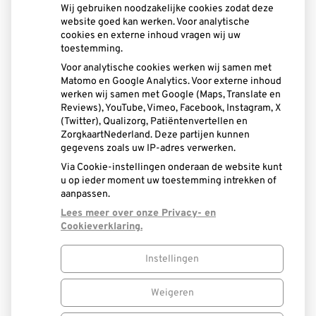
Wij gebruiken noodzakelijke cookies zodat deze
of zich inschrijft bij een andere zorgaanbieder, uw
website goed kan werken. Voor analytische
rekening uiteindelijk nog steeds betaald moet worden.
cookies en externe inhoud vragen wij uw
toestemming.
Uw betalingsverplichting kan hierdoor niet worden
Voor analytische cookies werken wij samen met
opgeschort.
Matomo en Google Analytics. Voor externe inhoud
werken wij samen met Google (Maps, Translate en
Reviews), YouTube, Vimeo, Facebook, Instagram, X
(Twitter), Qualizorg, Patiëntenvertellen en
ZorgkaartNederland. Deze partijen kunnen
gegevens zoals uw IP-adres verwerken.
Via Cookie-instellingen onderaan de website kunt
u op ieder moment uw toestemming intrekken of
aanpassen.
Lees meer over onze Privacy- en
Cookieverklaring.
Instellingen
Uw Zorg Online
|
Beheer
Weigeren