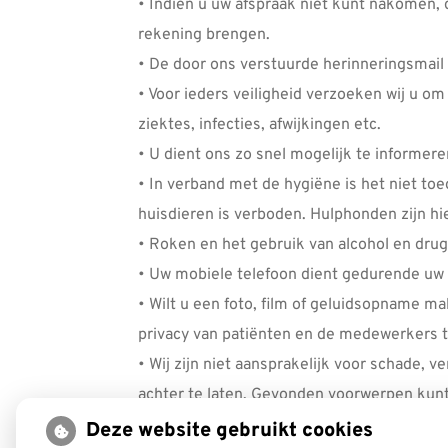
• Indien u uw afspraak niet kunt nakomen, 
rekening brengen.
• De door ons verstuurde herinneringsmail 
• Voor ieders veiligheid verzoeken wij u 
ziektes, infecties, afwijkingen etc.
• U dient ons zo snel mogelijk te informere
• In verband met de hygiëne is het niet t
huisdieren is verboden. Hulphonden zijn hi
• Roken en het gebruik van alcohol en drugs 
• Uw mobiele telefoon dient gedurende uw ve
• Wilt u een foto, film of geluidsopname m
privacy van patiënten en de medewerkers t
• Wij zijn niet aansprakelijk voor schade,
achter te laten. Gevonden voorwerpen kunt 
• De nota van de behandeling dient binnen de
Deze website gebruikt cookies