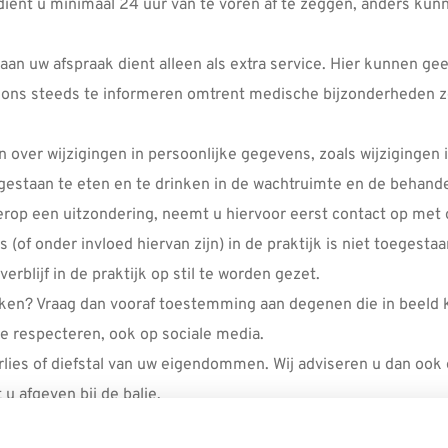
dient u minimaal 24 uur van te voren af te zeggen, anders kunn
aan uw afspraak dient alleen als extra service. Hier kunnen g
om ons steeds te informeren omtrent medische bijzonderheden 
n over wijzigingen in persoonlijke gegevens, zoals wijzigingen 
oegestaan te eten en te drinken in de wachtruimte en de beh
erop een uitzondering, neemt u hiervoor eerst contact op met 
(of onder invloed hiervan zijn) in de praktijk is niet toegestaa
rblijf in de praktijk op stil te worden gezet.
aken? Vraag dan vooraf toestemming aan degenen die in beeld k
e respecteren, ook op sociale media.
 verlies of diefstal van uw eigendommen. Wij adviseren u dan
u afgeven bij de balie.
 gestelde termijn betaald te zijn. Voldoet u niet (tijdig) aan 