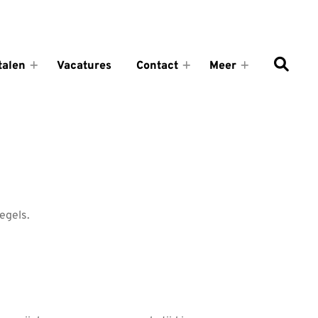
talen
Vacatures
Contact
Meer
Tarieven
Contact
Meer
en
submenu
submenu
betalen
submenu
egels.