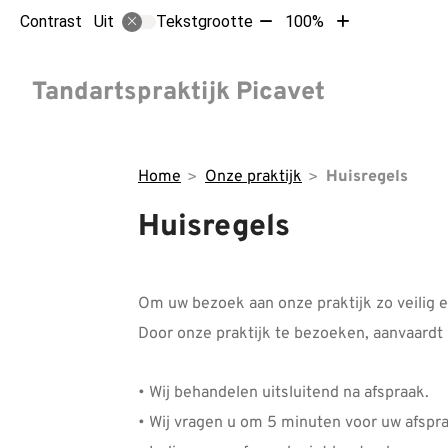
Tekst
Tekst
Contrast
Tekstgrootte
100%
Uit
verkleinen
vergroten
met
met
Hoofdm
10%
10%
Tandartspraktijk Picavet
Home
Onze praktijk
Huisregels
Huisregels
Om uw bezoek aan onze praktijk zo veilig 
Door onze praktijk te bezoeken, aanvaardt 
• Wij behandelen uitsluitend na afspraak.
• Wij vragen u om 5 minuten voor uw afspraa