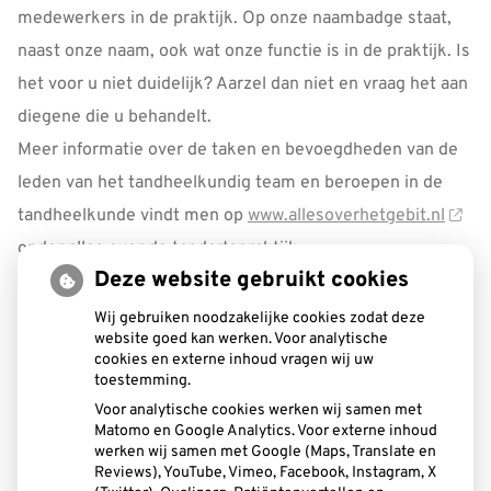
medewerkers in de praktijk. Op onze naambadge staat,
naast onze naam, ook wat onze functie is in de praktijk. Is
het voor u niet duidelijk? Aarzel dan niet en vraag het aan
diegene die u behandelt.
Meer informatie over de taken en bevoegdheden van de
leden van het tandheelkundig team en beroepen in de
tandheelkunde vindt men op
www.allesoverhetgebit.nl
onder alles over de tandartspraktijk.
Deze website gebruikt cookies
Waar is meer informatie te vinden over
Wij gebruiken noodzakelijke cookies zodat deze
website goed kan werken. Voor analytische
behandelmogelijkheden?
cookies en externe inhoud vragen wij uw
Meer informatie over aandoeningen, tandheelkundige
toestemming.
behandelingen, alternatieven voor behandelingen en tips
Voor analytische cookies werken wij samen met
Matomo en Google Analytics. Voor externe inhoud
voor een gezonde mond is te vinden op
werken wij samen met Google (Maps, Translate en
Reviews), YouTube, Vimeo, Facebook, Instagram, X
www.allesoverhetgebit.nl
. De tandarts, orthodontist of