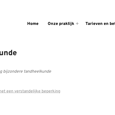
enu
Home
Onze praktijk
Tarieven en be
Onze
praktijk
submenu
kunde
ng bijzondere tandheelkunde
met een verstandelijke beperking