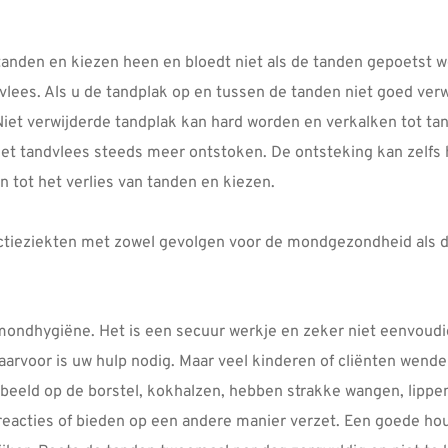
 tanden en kiezen heen en bloedt niet als de tanden gepoetst 
lees. Als u de tandplak op en tussen de tanden niet goed verwi
Niet verwijderde tandplak kan hard worden en verkalken tot ta
het tandvlees steeds meer ontstoken. De ontsteking kan zelfs
 tot het verlies van tanden en kiezen.
fectieziekten met zowel gevolgen voor de mondgezondheid als
ndhygiëne. Het is een secuur werkje en zeker niet eenvoudig. 
Daarvoor is uw hulp nodig. Maar veel kinderen of cliënten wend
orbeeld op de borstel, kokhalzen, hebben strakke wangen, lipp
reacties of bieden op een andere manier verzet. Een goede ho