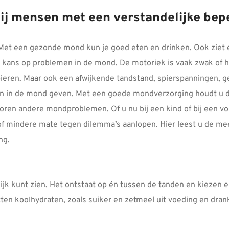
bij mensen met een verstandelijke bep
Met een gezonde mond kun je goed eten en drinken. Ook ziet 
kans op problemen in de mond. De motoriek is vaak zwak of he
spieren. Maar ook een afwijkende tandstand, spierspanningen, g
en in de mond geven. Met een goede mondverzorging houdt u d
n horen andere mondproblemen. Of u nu bij een kind of bij een 
r of mindere mate tegen dilemma’s aanlopen. Hier leest u de 
ng.
ilijk kunt zien. Het ontstaat op én tussen de tanden en kiezen 
etten koolhydraten, zoals suiker en zetmeel uit voeding en dra