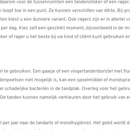
k daarom voor de tussenruimten een tandenstoker of een rager.
 loopt toe in een punt. Ze kunnen verschillen van dikte. Bij g
ten kiest u een dunnere variant. Ook ragers zijn er in allerle
er dag. Kies zelf een geschikt moment, bijvoorbeeld in de midd
er of rager u het beste bij uw kind of cliënt kunt gebruiken en
el te gebruiken. Een gaasje of een vingertandenborstel met fl
ndenpoetsen niet mogelijk is, kan een spoelmiddel of mondspra
 schadelijke bacteriën in de tandplak. Overleg voor het gebrui
 De tanden kunnen namelijk verkleuren door het gebruik van e
 per jaar naar de tandarts of mondhygiënist. Het gebit wordt d