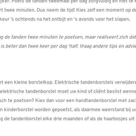
ijker. Poets de tanden tweemaal per dag zorgvuldig en niet te 
rt twee minuten. Dus neem de tijd! Kies zelf een moment op 
rkeur ’s ochtends na het ontbijt en ‘s avonds voor het slapen.
 de tanden twee minuten te poetsen, maar realiseert zich dat dit
s beter dan twee keer per dag ‘half. Vraag andere tips en advi
t een kleine borstelkop. Elektrische tandenborstels verwijdere
lektrische tandenborstel moet uw kind of cliënt beslist wenn
risch te poetsen? Kies dan voor een handtandenborstel met zac
kinderborstel worden gepoetst, als daarmee weerstand bij uw
ng de tandenborstel elke drie maanden of als de haarbosjes uit 