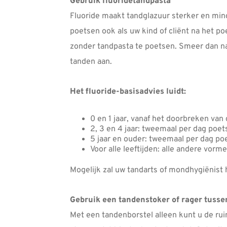
Gebruik fluoridetandpasta
Fluoride maakt tandglazuur sterker en min
poetsen ook als uw kind of cliënt na het po
zonder tandpasta te poetsen. Smeer dan na
tanden aan.
Het fluoride-basisadvies luidt:
0 en 1 jaar, vanaf het doorbreken va
2, 3 en 4 jaar: tweemaal per dag poe
5 jaar en ouder: tweemaal per dag p
Voor alle leeftijden: alle andere vor
Mogelijk zal uw tandarts of mondhygiënist h
Gebruik een tandenstoker of rager tusse
Met een tandenborstel alleen kunt u de ru