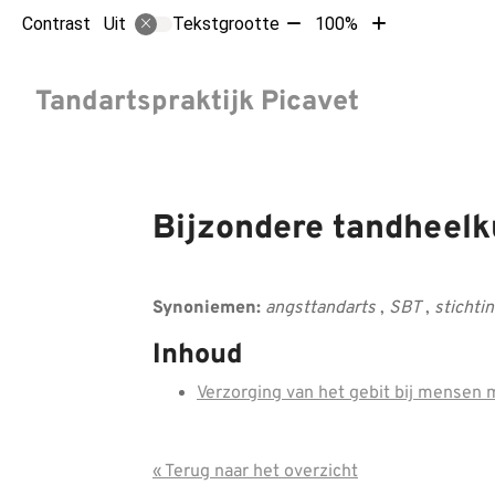
Tekst
Tekst
Contrast
Tekstgrootte
100%
Uit
verkleinen
vergroten
met
met
Hoofdm
10%
10%
Tandartspraktijk Picavet
Bijzondere tandheel
Synoniemen:
angsttandarts
,
SBT
,
stichti
Inhoud
Verzorging van het gebit bij mensen 
« Terug naar het overzicht